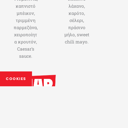
καπνιστό
λάχανο,
μπέικον,
καρότο,
τριμμένη
σέλερι,
παρμεζάνα,
πράσινο
χειροποίητ
μήλο, sweet
α κρουτόν,
chili mayo.
Caesar's
sauce.
COOKIES
ΧΡΗΣΙΜΑ