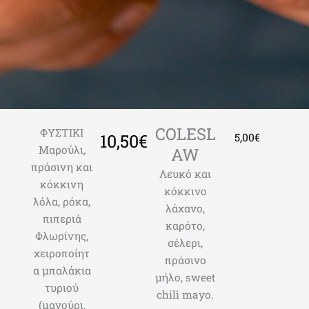
COLESL
ΦΥΣΤΙΚΙ
10,50€
5,00€
Μαρούλι,
AW
πράσινη και
Λευκό και
κόκκινη
κόκκινο
λόλα, ρόκα,
λάχανο,
πιπεριά
καρότο,
Φλωρίνης,
σέλερι,
χειροποίητ
πράσινο
α μπαλάκια
μήλο, sweet
τυριού
chili mayo.
(μανούρι,