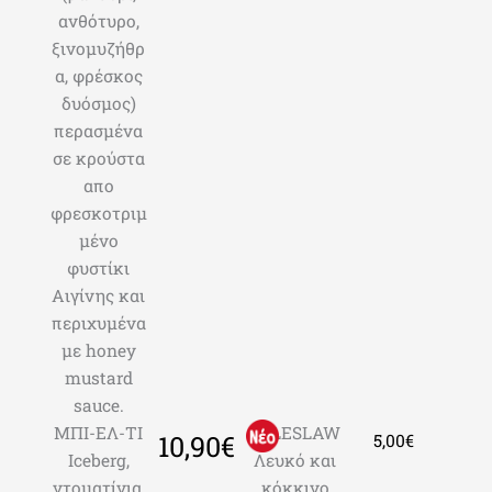
ανθότυρο,
ξινομυζήθρ
α, φρέσκος
δυόσμος)
περασμένα
σε κρούστα
απο
φρεσκοτριμ
μένο
φυστίκι
Αιγίνης και
περιχυμένα
με honey
mustard
sauce.
ΜΠΙ-ΕΛ-ΤΙ
COLESLAW
10,90€
5,00€
Iceberg,
Λευκό και
ντοματίνια,
κόκκινο